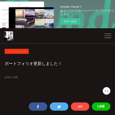
Ameba Owndで
あなただけのホームページやブログをつ
くろう
今すぐ試す
2019.08.21 09:04
ポートフォリオ更新しました！
お知らせ
(
8
)